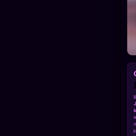
B
e
o
j