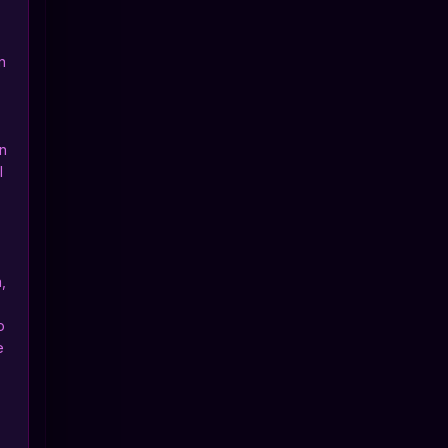
n
en
l
,
o
e