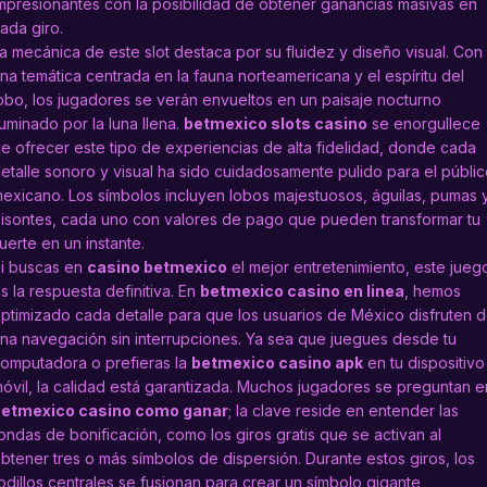
mpresionantes con la posibilidad de obtener ganancias masivas en
ada giro.
a mecánica de este slot destaca por su fluidez y diseño visual. Con
na temática centrada en la fauna norteamericana y el espíritu del
obo, los jugadores se verán envueltos en un paisaje nocturno
luminado por la luna llena.
betmexico slots casino
se enorgullece
e ofrecer este tipo de experiencias de alta fidelidad, donde cada
etalle sonoro y visual ha sido cuidadosamente pulido para el públi
exicano. Los símbolos incluyen lobos majestuosos, águilas, pumas 
isontes, cada uno con valores de pago que pueden transformar tu
uerte en un instante.
i buscas en
casino betmexico
el mejor entretenimiento, este jueg
s la respuesta definitiva. En
betmexico casino en linea
, hemos
ptimizado cada detalle para que los usuarios de México disfruten 
na navegación sin interrupciones. Ya sea que juegues desde tu
omputadora o prefieras la
betmexico casino apk
en tu dispositivo
óvil, la calidad está garantizada. Muchos jugadores se preguntan e
betmexico casino como ganar
; la clave reside en entender las
ondas de bonificación, como los giros gratis que se activan al
btener tres o más símbolos de dispersión. Durante estos giros, los
odillos centrales se fusionan para crear un símbolo gigante,