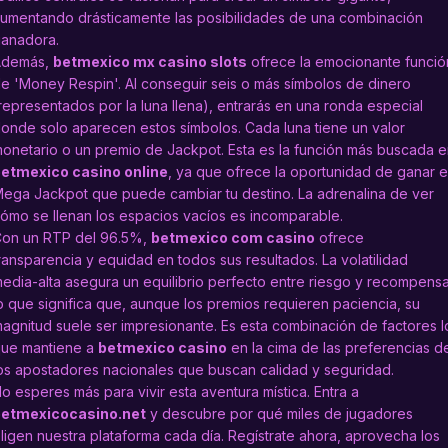
umentando drásticamente las posibilidades de una combinación
anadora.
Además,
betmexico mx casino slots
ofrece la emocionante funció
e 'Money Respin'. Al conseguir seis o más símbolos de dinero
representados por la luna llena), entrarás en una ronda especial
onde solo aparecen estos símbolos. Cada luna tiene un valor
onetario o un premio de Jackpot. Esta es la función más buscada 
etmexico casino online
, ya que ofrece la oportunidad de ganar e
ega Jackpot que puede cambiar tu destino. La adrenalina de ver
ómo se llenan los espacios vacíos es incomparable.
on un RTP del 96.5%,
betmexico com casino
ofrece
ransparencia y equidad en todos sus resultados. La volatilidad
edia-alta asegura un equilibrio perfecto entre riesgo y recompensa
o que significa que, aunque los premios requieren paciencia, su
agnitud suele ser impresionante. Es esta combinación de factores l
ue mantiene a
betmexico casino
en la cima de las preferencias d
os apostadores nacionales que buscan calidad y seguridad.
o esperes más para vivir esta aventura mística. Entra a
betmexicocasino.net
y descubre por qué miles de jugadores
ligen nuestra plataforma cada día. Regístrate ahora, aprovecha los