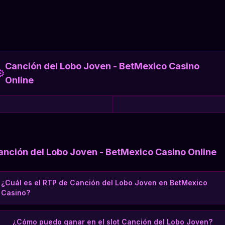
Canción del Lobo Joven - BetMexico Casino
⚙️
Online
anción del Lobo Joven - BetMexico Casino Online
¿Cuál es el RTP de Canción del Lobo Joven en BetMexico
Casino?
¿Cómo puedo ganar en el slot Canción del Lobo Joven?