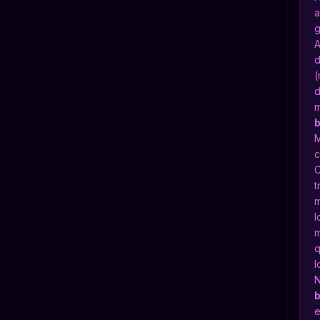
a
g
d
(
d
m
b
M
c
C
t
m
l
m
q
l
N
e