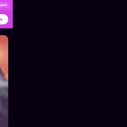
egión
se