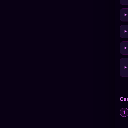
Can
1