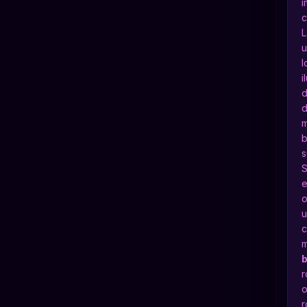
i
c
L
u
l
i
d
d
m
b
s
S
e
o
u
c
m
r
o
r