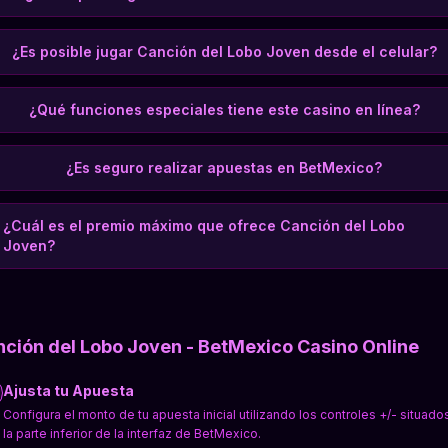
¿Es posible jugar Canción del Lobo Joven desde el celular?
¿Qué funciones especiales tiene este casino en línea?
¿Es seguro realizar apuestas en BetMexico?
¿Cuál es el premio máximo que ofrece Canción del Lobo
Joven?
ción del Lobo Joven - BetMexico Casino Online
Ajusta tu Apuesta
Configura el monto de tu apuesta inicial utilizando los controles +/- situado
la parte inferior de la interfaz de BetMexico.