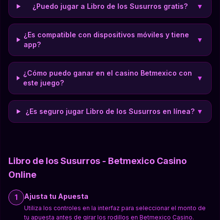
¿Puedo jugar a Libro de los Susurros gratis?
▼
¿Es compatible con dispositivos móviles y tiene
▼
app?
¿Cómo puedo ganar en el casino Betmexico con
▼
este juego?
¿Es seguro jugar Libro de los Susurros en línea?
▼
Libro de los Susurros - Betmexico Casino
Online
Ajusta tu Apuesta
1
Utiliza los controles en la interfaz para seleccionar el monto de
tu apuesta antes de girar los rodillos en Betmexico Casino.