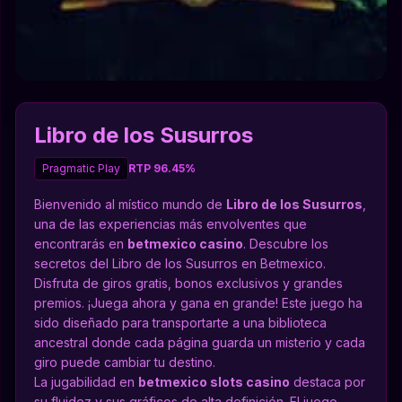
▶
Libro de los Susurros
Pragmatic Play
RTP 96.45%
Bienvenido al místico mundo de
Libro de los Susurros
,
una de las experiencias más envolventes que
encontrarás en
betmexico casino
. Descubre los
secretos del Libro de los Susurros en Betmexico.
Disfruta de giros gratis, bonos exclusivos y grandes
premios. ¡Juega ahora y gana en grande! Este juego ha
sido diseñado para transportarte a una biblioteca
ancestral donde cada página guarda un misterio y cada
giro puede cambiar tu destino.
La jugabilidad en
betmexico slots casino
destaca por
su fluidez y sus gráficos de alta definición. El juego