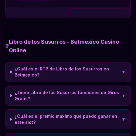
Libro de los Susurros - Betmexico Casino
❓
Online
¿Cuál es el RTP de Libro de los Susurros en
▼
Betmexico?
¿Tiene Libro de los Susurros funciones de Giros
▼
Gratis?
¿Cuál es el premio máximo que puedo ganar en
▼
este slot?