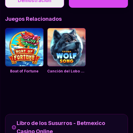
Demostración
Juegos Relacionados
Boat of Fortune
Canción del Lobo Joven
Libro de los Susurros - Betmexico
⚙️
Casino Online